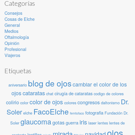
Categorías
Consejos
Cosas de Elche
General
Medios
Oftalmología
Opinión
Profesional
Viajeros
Etiquetas
blog de ojos
cambiar el color de los
aniversario
cataratas
ojos
cirugía de cataratas
chat
codigo de colores
Dr.
color de ojos
colirio
congresos
color
colores
daltonismo
FacoElche
Soler
fotografia
elche
Fundación Dr.
femtofaco
glaucoma
iris
gotas
guerra
Soler
laser
lentes
lentes de
ojos
mirada
navidad
lentillas
contacto