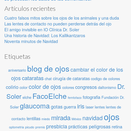
Artículos recientes
Cuatro falsos mitos sobre los ojos de los animales y una duda
Las lentes de contacto no pueden perderse detrás del ojo
El amigo invisible en IO Clínica Dr. Soler
Una historia de Navidad: Los Kallikantzaros
Noventa minutos de Navidad
Etiquetas
blog de ojos
cambiar el color de los
aniversario
cataratas
ojos
cirugía de cataratas
chat
codigo de colores
Dr.
color de ojos
colirio
congresos
color
colores
daltonismo
FacoElche
Soler
fotografia
elche
Fundación Dr.
femtofaco
glaucoma
iris
gotas
guerra
Soler
laser
lentes
lentes de
ojos
mirada
navidad
lentillas
contacto
miedo
México
presbicia
prácticas peligrosas
retina
optometria
picudo
premio