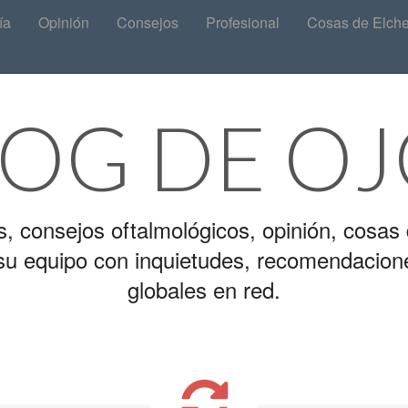
ía
Opinión
Consejos
Profesional
Cosas de Elch
LOG DE OJ
s, consejos oftalmológicos, opinión, cosas 
y su equipo con inquietudes, recomendacion
globales en red.