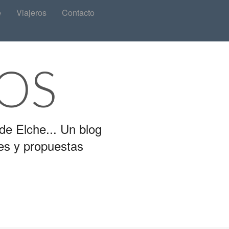
e
Viajeros
Contacto
OS
de Elche... Un blog
es y propuestas