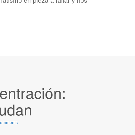
matismo empieza a fallar y nos
entración:
yudan
Comments