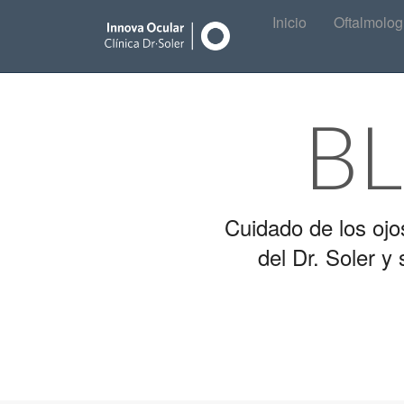
Main
Skip
Inicio
Oftalmolog
to
menu
content
B
Cuidado de los ojo
del Dr. Soler 