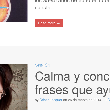
los 35-45 años de edad el auto
cuesta…
Read more →
OPINIÓN
Calma y conc
frases que a
by
César Jacquet
on
26 de marzo de 2014
•
0 