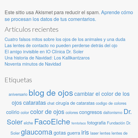
Este sitio usa Akismet para reducir el spam.
Aprende cómo
se procesan los datos de tus comentarios.
Artículos recientes
Cuatro falsos mitos sobre los ojos de los animales y una duda
Las lentes de contacto no pueden perderse detrás del ojo
El amigo invisible en IO Clínica Dr. Soler
Una historia de Navidad: Los Kallikantzaros
Noventa minutos de Navidad
Etiquetas
blog de ojos
cambiar el color de los
aniversario
cataratas
ojos
cirugía de cataratas
chat
codigo de colores
Dr.
color de ojos
colirio
congresos
color
colores
daltonismo
FacoElche
Soler
fotografia
elche
Fundación Dr.
femtofaco
glaucoma
iris
gotas
guerra
Soler
laser
lentes
lentes de