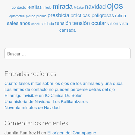
ojos
mirada
navidad
lentillas
contacto
miedo
México
presbicia
prácticas peligrosas
retina
optometria
picudo
premio
tensión ocular
salesianos
tensión
visión
vista
soldado
shock
cansada
Buscar:
Entradas recientes
Cuatro falsos mitos sobre los ojos de los animales y una duda
Las lentes de contacto no pueden perderse detrás del ojo
El amigo invisible en IO Clínica Dr. Soler
Una historia de Navidad: Los Kallikantzaros
Noventa minutos de Navidad
Comentarios recientes
Juanita Ramírez H
en
El origen del Champagne