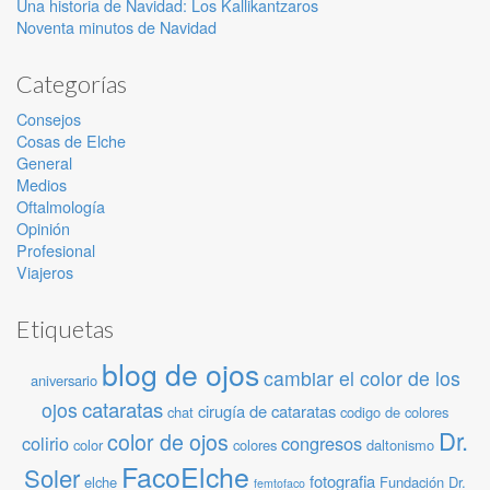
Una historia de Navidad: Los Kallikantzaros
Noventa minutos de Navidad
Categorías
Consejos
Cosas de Elche
General
Medios
Oftalmología
Opinión
Profesional
Viajeros
Etiquetas
blog de ojos
cambiar el color de los
aniversario
cataratas
ojos
cirugía de cataratas
chat
codigo de colores
Dr.
color de ojos
colirio
congresos
color
colores
daltonismo
FacoElche
Soler
fotografia
elche
Fundación Dr.
femtofaco