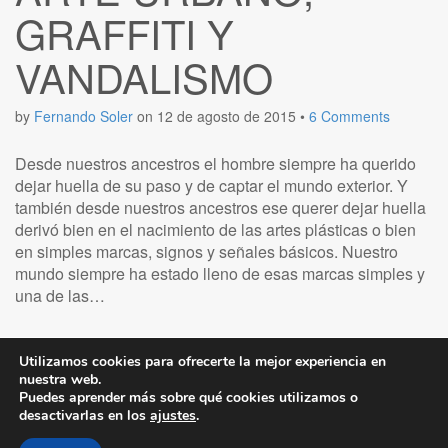
GRAFFITI Y
VANDALISMO
by
Fernando Soler
on
12 de agosto de 2015
•
6 Comments
Desde nuestros ancestros el hombre siempre ha querido
dejar huella de su paso y de captar el mundo exterior. Y
también desde nuestros ancestros ese querer dejar huella
derivó bien en el nacimiento de las artes plásticas o bien
en simples marcas, signos y señales básicos. Nuestro
mundo siempre ha estado lleno de esas marcas simples y
una de las…
Read more →
Utilizamos cookies para ofrecerte la mejor experiencia en
nuestra web.
Puedes aprender más sobre qué cookies utilizamos o
desactivarlas en los
ajustes
.