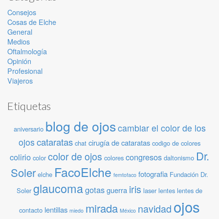
Consejos
Cosas de Elche
General
Medios
Oftalmología
Opinión
Profesional
Viajeros
Etiquetas
blog de ojos
cambiar el color de los
aniversario
cataratas
ojos
cirugía de cataratas
chat
codigo de colores
Dr.
color de ojos
colirio
congresos
color
colores
daltonismo
FacoElche
Soler
fotografia
elche
Fundación Dr.
femtofaco
glaucoma
iris
gotas
guerra
Soler
laser
lentes
lentes de
ojos
mirada
navidad
lentillas
contacto
miedo
México