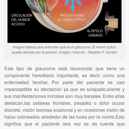
Imagen básica para entender qué es el glaucoma. El nervio óptico
queda dañado por la presión. Imagen: Internet – Stephen F. Gordon
Este tipo de glaucoma está reconocido que tiene un
componente hereditario importante, es decir, como una
enfermedad familiar. Por parte del paciente es casi
imperceptible su afectación ya que es solapado,silente y
sus manifestaciones iniciales son muy banales. Entre ellas
destacan,las cefaleas frontales, pesadez o dolor ocular
discreto, visión borrosa ocasional y en ocasiones visión de
halos coloreados alrededor de las luces por la noche.Esto
significa que el paciente rara vez se da cuenta que