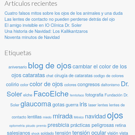
Artículos recientes
Cuatro falsos mitos sobre los ojos de los animales y una duda
Las lentes de contacto no pueden perderse detrás del ojo
El amigo invisible en IO Clínica Dr. Soler
Una historia de Navidad: Los Kallikantzaros
Noventa minutos de Navidad
Etiquetas
blog de ojos
cambiar el color de los
aniversario
cataratas
ojos
cirugía de cataratas
chat
codigo de colores
Dr.
color de ojos
colirio
congresos
color
colores
daltonismo
FacoElche
Soler
fotografia
elche
Fundación Dr.
femtofaco
glaucoma
iris
gotas
guerra
Soler
laser
lentes
lentes de
ojos
mirada
navidad
lentillas
contacto
miedo
México
presbicia
prácticas peligrosas
retina
optometria
picudo
premio
tensión ocular
salesianos
tensión
visión
vista
soldado
shock