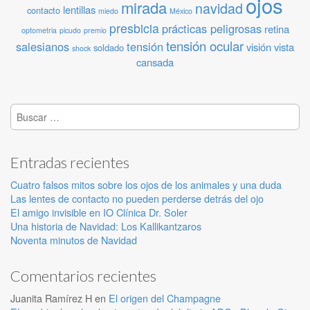
ojos
mirada
navidad
lentillas
contacto
miedo
México
presbicia
prácticas peligrosas
retina
optometria
picudo
premio
tensión ocular
salesianos
tensión
visión
vista
soldado
shock
cansada
Buscar:
Entradas recientes
Cuatro falsos mitos sobre los ojos de los animales y una duda
Las lentes de contacto no pueden perderse detrás del ojo
El amigo invisible en IO Clínica Dr. Soler
Una historia de Navidad: Los Kallikantzaros
Noventa minutos de Navidad
Comentarios recientes
Juanita Ramírez H
en
El origen del Champagne