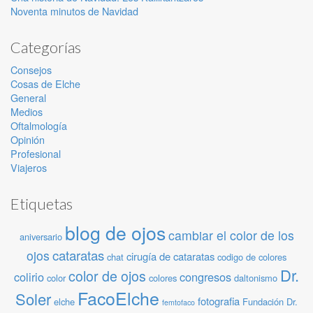
Noventa minutos de Navidad
Categorías
Consejos
Cosas de Elche
General
Medios
Oftalmología
Opinión
Profesional
Viajeros
Etiquetas
blog de ojos
cambiar el color de los
aniversario
cataratas
ojos
cirugía de cataratas
chat
codigo de colores
Dr.
color de ojos
colirio
congresos
color
colores
daltonismo
FacoElche
Soler
fotografia
elche
Fundación Dr.
femtofaco