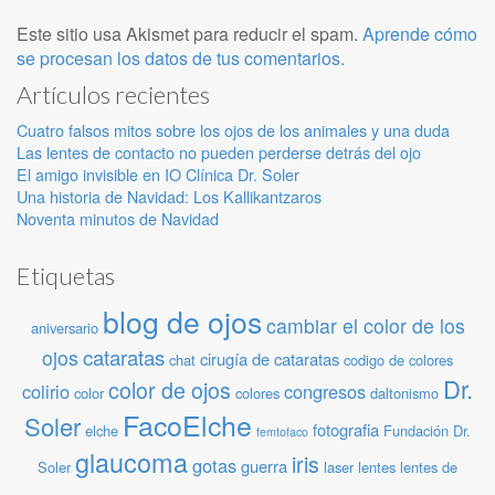
Este sitio usa Akismet para reducir el spam.
Aprende cómo
se procesan los datos de tus comentarios.
Artículos recientes
Cuatro falsos mitos sobre los ojos de los animales y una duda
Las lentes de contacto no pueden perderse detrás del ojo
El amigo invisible en IO Clínica Dr. Soler
Una historia de Navidad: Los Kallikantzaros
Noventa minutos de Navidad
Etiquetas
blog de ojos
cambiar el color de los
aniversario
cataratas
ojos
cirugía de cataratas
chat
codigo de colores
Dr.
color de ojos
colirio
congresos
color
colores
daltonismo
FacoElche
Soler
fotografia
elche
Fundación Dr.
femtofaco
glaucoma
iris
gotas
guerra
Soler
laser
lentes
lentes de