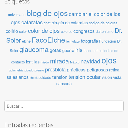
Etiquetas
blog de ojos
cambiar el color de los
aniversario
cataratas
ojos
cirugía de cataratas
chat
codigo de colores
Dr.
color de ojos
colirio
congresos
color
colores
daltonismo
FacoElche
Soler
fotografia
elche
Fundación Dr.
femtofaco
glaucoma
iris
gotas
guerra
Soler
laser
lentes
lentes de
ojos
mirada
navidad
lentillas
contacto
miedo
México
presbicia
prácticas peligrosas
retina
optometria
picudo
premio
tensión ocular
salesianos
tensión
visión
vista
soldado
shock
cansada
Buscar:
Entradas recientes