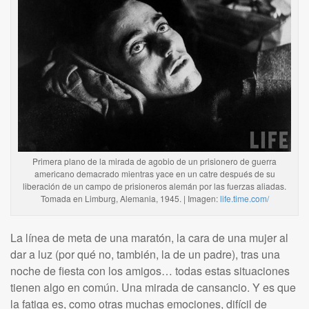
Primera plano de la mirada de agobio de un prisionero de guerra
americano demacrado mientras yace en un catre después de su
liberación de un campo de prisioneros alemán por las fuerzas aliadas.
Tomada en Limburg, Alemania, 1945. | Imagen:
life.time.com/
La línea de meta de una maratón, la cara de una mujer al
dar a luz (por qué no, también, la de un padre), tras una
noche de fiesta con los amigos… todas estas situaciones
tienen algo en común. Una mirada de cansancio. Y es que
la fatiga es, como otras muchas emociones, difícil de