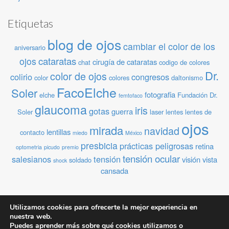
Etiquetas
blog de ojos
cambiar el color de los
aniversario
cataratas
ojos
cirugía de cataratas
chat
codigo de colores
Dr.
color de ojos
colirio
congresos
color
colores
daltonismo
FacoElche
Soler
fotografia
elche
Fundación Dr.
femtofaco
glaucoma
iris
gotas
guerra
Soler
laser
lentes
lentes de
ojos
mirada
navidad
lentillas
contacto
miedo
México
presbicia
prácticas peligrosas
retina
optometria
picudo
premio
tensión ocular
salesianos
tensión
visión
vista
soldado
shock
cansada
Archivos
Utilizamos cookies para ofrecerte la mejor experiencia en
nuestra web.
Archivos
Puedes aprender más sobre qué cookies utilizamos o