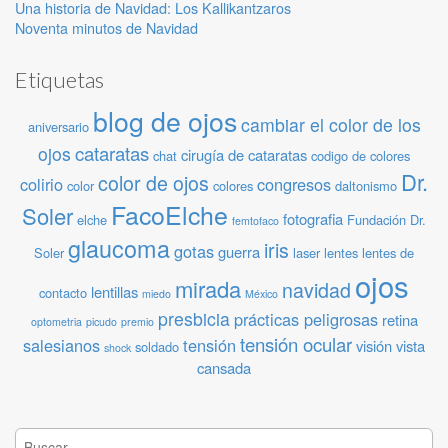
Una historia de Navidad: Los Kallikantzaros
Noventa minutos de Navidad
Etiquetas
blog de ojos
cambiar el color de los
aniversario
cataratas
ojos
cirugía de cataratas
chat
codigo de colores
Dr.
color de ojos
colirio
congresos
color
colores
daltonismo
FacoElche
Soler
fotografia
elche
Fundación Dr.
femtofaco
glaucoma
iris
gotas
guerra
Soler
laser
lentes
lentes de
ojos
mirada
navidad
lentillas
contacto
miedo
México
presbicia
prácticas peligrosas
retina
optometria
picudo
premio
tensión ocular
salesianos
tensión
visión
vista
soldado
shock
cansada
Buscar: