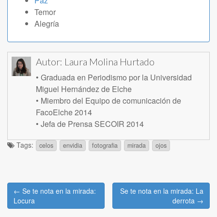
Paz
Temor
Alegría
Autor:
Laura Molina Hurtado
• Graduada en Periodismo por la Universidad
Miguel Hernández de Elche
• Miembro del Equipo de comunicación de
FacoElche 2014
• Jefa de Prensa SECOIR 2014
Tags:
celos
envidia
fotografia
mirada
ojos
Post
← Se te nota en la mirada:
Se te nota en la mirada: La
navigation
Locura
derrota →