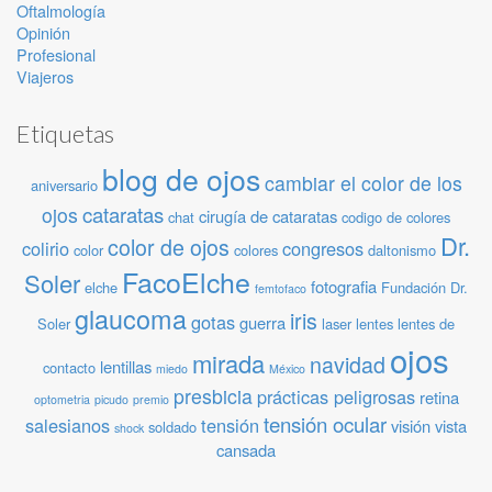
Oftalmología
Opinión
Profesional
Viajeros
Etiquetas
blog de ojos
cambiar el color de los
aniversario
cataratas
ojos
cirugía de cataratas
chat
codigo de colores
Dr.
color de ojos
colirio
congresos
color
colores
daltonismo
FacoElche
Soler
fotografia
elche
Fundación Dr.
femtofaco
glaucoma
iris
gotas
guerra
Soler
laser
lentes
lentes de
ojos
mirada
navidad
lentillas
contacto
miedo
México
presbicia
prácticas peligrosas
retina
optometria
picudo
premio
tensión ocular
salesianos
tensión
visión
vista
soldado
shock
cansada