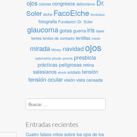
Dr.
ojos
congresos
colores
daltonismo
FacoElche
Soler
elche
femtofaco
fotografia
Fundación Dr. Soler
glaucoma
iris
gotas
guerra
laser
lentillas
lentes
lentes de contacto
miedo
ojos
mirada
navidad
México
presbicia
optometria
picudo
premio
prácticas peligrosas
retina
salesianos
tensión
soldado
shock
tensión ocular
visión
vista cansada
Buscar:
Entradas recientes
Cuatro falsos mitos sobre los ojos de los