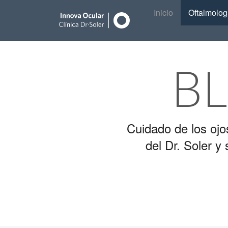
Main
Skip
Inicio
Oftalmolog
to
menu
content
B
Cuidado de los ojo
del Dr. Soler 