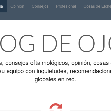
ía
Opinión
Consejos
Profesional
Cosas de Elch
LOG DE OJ
s, consejos oftalmológicos, opinión, cosas 
y su equipo con inquietudes, recomendacion
globales en red.