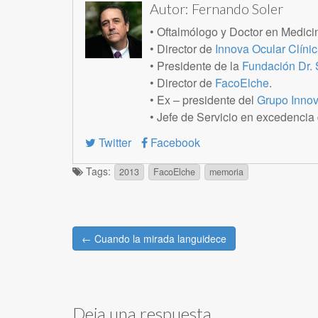
Autor:
Fernando Soler
• Oftalmólogo y Doctor en Medicin
• Director de
Innova Ocular Clínic
• Presidente de la
Fundación Dr. 
• Director de
FacoElche
.
• Ex – presidente del
Grupo Innov
• Jefe de Servicio en excedencia
Twitter
Facebook
Tags:
2013
FacoElche
memoria
Post
← Cuando la mirada languidece
navigation
Deja una respuesta