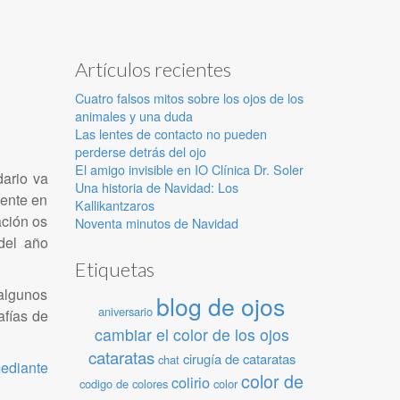
Artículos recientes
Cuatro falsos mitos sobre los ojos de los
animales y una duda
Las lentes de contacto no pueden
perderse detrás del ojo
El amigo invisible en IO Clínica Dr. Soler
dario va
Una historia de Navidad: Los
uente en
Kallikantzaros
ación os
Noventa minutos de Navidad
 del año
Etiquetas
 algunos
blog de ojos
aniversario
afías de
cambiar el color de los ojos
cataratas
cirugía de cataratas
chat
ediante
color de
colirio
codigo de colores
color