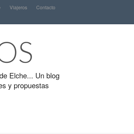
e
Viajeros
Contacto
OS
de Elche... Un blog
es y propuestas