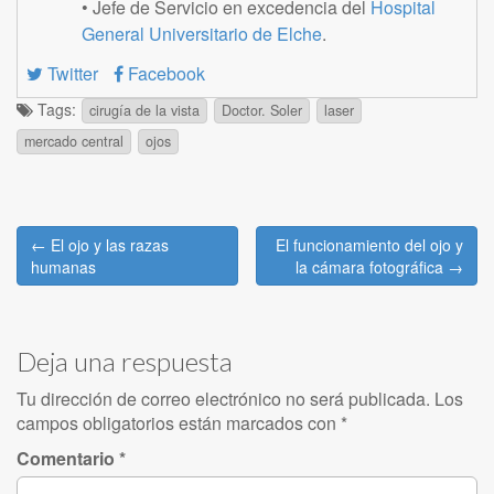
• Jefe de Servicio en excedencia del
Hospital
General Universitario de Elche
.
Twitter
Facebook
Tags:
cirugía de la vista
Doctor. Soler
laser
mercado central
ojos
Post
← El ojo y las razas
El funcionamiento del ojo y
navigation
humanas
la cámara fotográfica →
Deja una respuesta
Tu dirección de correo electrónico no será publicada.
Los
campos obligatorios están marcados con
*
Comentario
*