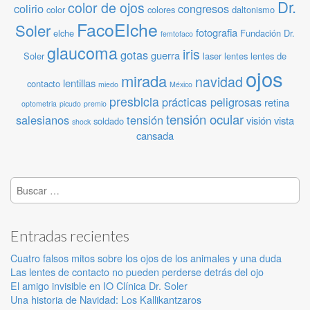
Dr.
color de ojos
colirio
congresos
color
colores
daltonismo
FacoElche
Soler
fotografia
elche
Fundación Dr.
femtofaco
glaucoma
iris
gotas
guerra
Soler
laser
lentes
lentes de
ojos
mirada
navidad
lentillas
contacto
miedo
México
presbicia
prácticas peligrosas
retina
optometria
picudo
premio
tensión ocular
salesianos
tensión
visión
vista
soldado
shock
cansada
Buscar:
Entradas recientes
Cuatro falsos mitos sobre los ojos de los animales y una duda
Las lentes de contacto no pueden perderse detrás del ojo
El amigo invisible en IO Clínica Dr. Soler
Una historia de Navidad: Los Kallikantzaros