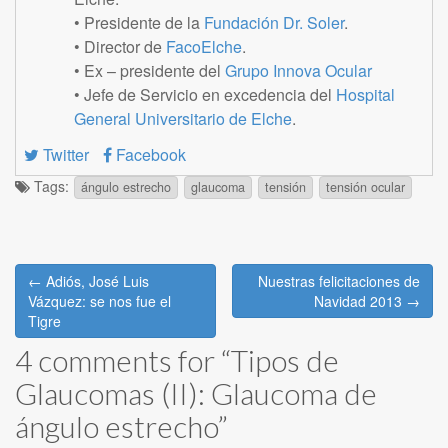
• Presidente de la
Fundación Dr. Soler
.
• Director de
FacoElche
.
• Ex – presidente del
Grupo Innova Ocular
• Jefe de Servicio en excedencia del
Hospital
General Universitario de Elche
.
Twitter
Facebook
Tags:
ángulo estrecho
glaucoma
tensión
tensión ocular
Post
← Adiós, José Luis
Nuestras felicitaciones de
navigation
Vázquez: se nos fue el
Navidad 2013 →
Tigre
4 comments for “
Tipos de
Glaucomas (II): Glaucoma de
ángulo estrecho
”