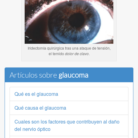
Iridectomía quirúrgica tras una ataque de tensión,
el temido
dolor de clavo
.
Artículos sobre
glaucoma
Qué es el glaucoma
Qué causa el glaucoma
Cuales son los factores que contribuyen al daño
del nervio óptico