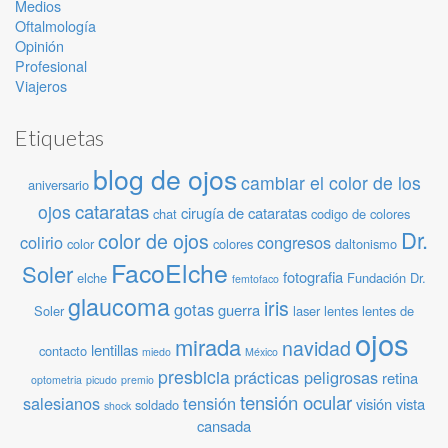
Medios
Oftalmología
Opinión
Profesional
Viajeros
Etiquetas
blog de ojos
cambiar el color de los
aniversario
cataratas
ojos
cirugía de cataratas
chat
codigo de colores
Dr.
color de ojos
colirio
congresos
color
colores
daltonismo
FacoElche
Soler
fotografia
elche
Fundación Dr.
femtofaco
glaucoma
iris
gotas
guerra
Soler
laser
lentes
lentes de
ojos
mirada
navidad
lentillas
contacto
miedo
México
presbicia
prácticas peligrosas
retina
optometria
picudo
premio
tensión ocular
salesianos
tensión
visión
vista
soldado
shock
cansada