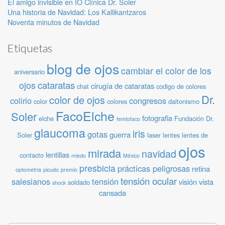
El amigo invisible en IO Clínica Dr. Soler
Una historia de Navidad: Los Kallikantzaros
Noventa minutos de Navidad
Etiquetas
blog de ojos
cambiar el color de los
aniversario
cataratas
ojos
cirugía de cataratas
chat
codigo de colores
Dr.
color de ojos
colirio
congresos
color
colores
daltonismo
FacoElche
Soler
fotografia
elche
Fundación Dr.
femtofaco
glaucoma
iris
gotas
guerra
Soler
laser
lentes
lentes de
ojos
mirada
navidad
lentillas
contacto
miedo
México
presbicia
prácticas peligrosas
retina
optometria
picudo
premio
tensión ocular
salesianos
tensión
visión
vista
soldado
shock
cansada