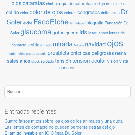
cataratas
ojos
cirugía de cataratas
chat
codigo de colores
Dr.
color de ojos
colirio
congresos
color
colores
daltonismo
FacoElche
Soler
fotografia
elche
Fundación Dr.
femtofaco
glaucoma
iris
gotas
guerra
Soler
laser
lentes
lentes de
ojos
mirada
navidad
lentillas
contacto
miedo
México
presbicia
prácticas peligrosas
retina
optometria
picudo
premio
tensión ocular
salesianos
tensión
visión
vista
soldado
shock
cansada
Buscar:
Entradas recientes
Cuatro falsos mitos sobre los ojos de los animales y una duda
Las lentes de contacto no pueden perderse detrás del ojo
El amigo invisible en IO Clínica Dr. Soler