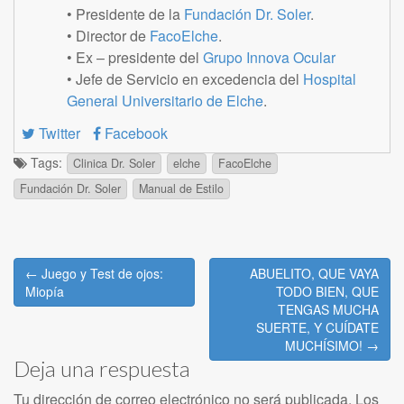
• Presidente de la
Fundación Dr. Soler
.
• Director de
FacoElche
.
• Ex – presidente del
Grupo Innova Ocular
• Jefe de Servicio en excedencia del
Hospital
General Universitario de Elche
.
Twitter
Facebook
Tags:
Clinica Dr. Soler
elche
FacoElche
Fundación Dr. Soler
Manual de Estilo
Post
← Juego y Test de ojos:
ABUELITO, QUE VAYA
navigation
Miopía
TODO BIEN, QUE
TENGAS MUCHA
SUERTE, Y CUÍDATE
MUCHÍSIMO! →
Deja una respuesta
Tu dirección de correo electrónico no será publicada.
Los