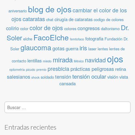
blog de ojos
cambiar el color de los
aniversario
cataratas
ojos
cirugía de cataratas
chat
codigo de colores
Dr.
color de ojos
colirio
congresos
color
colores
daltonismo
FacoElche
Soler
fotografia
elche
Fundación Dr.
femtofaco
glaucoma
iris
gotas
guerra
Soler
laser
lentes
lentes de
ojos
mirada
navidad
lentillas
contacto
miedo
México
presbicia
prácticas peligrosas
retina
optometria
picudo
premio
tensión ocular
salesianos
tensión
visión
vista
soldado
shock
cansada
Buscar:
Entradas recientes