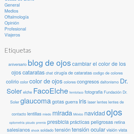
General
Medios
Oftalmología
Opinión
Profesional
Viajeros
Etiquetas
blog de ojos
cambiar el color de los
aniversario
cataratas
ojos
cirugía de cataratas
chat
codigo de colores
Dr.
color de ojos
colirio
congresos
color
colores
daltonismo
FacoElche
Soler
fotografia
elche
Fundación Dr.
femtofaco
glaucoma
iris
gotas
guerra
Soler
laser
lentes
lentes de
ojos
mirada
navidad
lentillas
contacto
miedo
México
presbicia
prácticas peligrosas
retina
optometria
picudo
premio
tensión ocular
salesianos
tensión
visión
vista
soldado
shock