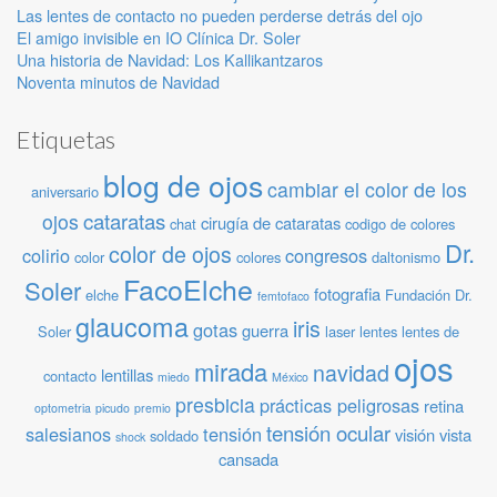
Las lentes de contacto no pueden perderse detrás del ojo
El amigo invisible en IO Clínica Dr. Soler
Una historia de Navidad: Los Kallikantzaros
Noventa minutos de Navidad
Etiquetas
blog de ojos
cambiar el color de los
aniversario
cataratas
ojos
cirugía de cataratas
chat
codigo de colores
Dr.
color de ojos
colirio
congresos
color
colores
daltonismo
FacoElche
Soler
fotografia
elche
Fundación Dr.
femtofaco
glaucoma
iris
gotas
guerra
Soler
laser
lentes
lentes de
ojos
mirada
navidad
lentillas
contacto
miedo
México
presbicia
prácticas peligrosas
retina
optometria
picudo
premio
tensión ocular
salesianos
tensión
visión
vista
soldado
shock
cansada