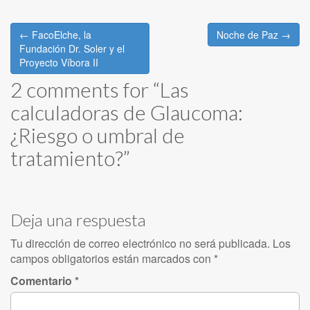
Post
← FacoElche, la
Noche de Paz →
navigation
Fundación Dr. Soler y el
Proyecto Víbora II
2 comments for “
Las
calculadoras de Glaucoma:
¿Riesgo o umbral de
tratamiento?
”
Deja una respuesta
Tu dirección de correo electrónico no será publicada.
Los
campos obligatorios están marcados con
*
Comentario
*