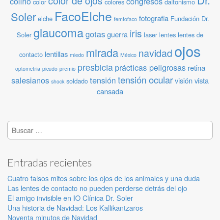
color de ojos
colirio
congresos
color
colores
daltonismo
FacoElche
Soler
fotografia
elche
Fundación Dr.
femtofaco
glaucoma
iris
gotas
guerra
Soler
laser
lentes
lentes de
ojos
mirada
navidad
lentillas
contacto
miedo
México
presbicia
prácticas peligrosas
retina
optometria
picudo
premio
tensión ocular
salesianos
tensión
visión
vista
soldado
shock
cansada
Buscar:
Entradas recientes
Cuatro falsos mitos sobre los ojos de los animales y una duda
Las lentes de contacto no pueden perderse detrás del ojo
El amigo invisible en IO Clínica Dr. Soler
Una historia de Navidad: Los Kallikantzaros
Noventa minutos de Navidad