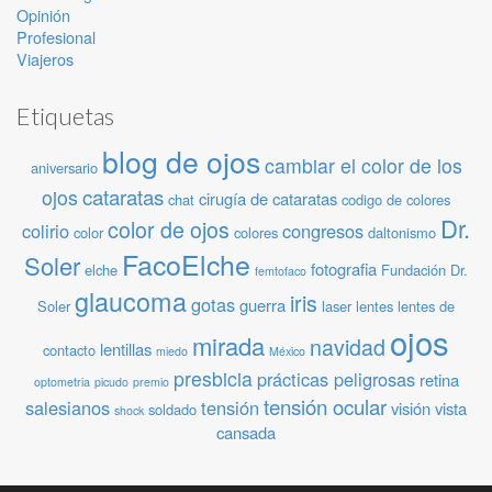
Opinión
Profesional
Viajeros
Etiquetas
blog de ojos
cambiar el color de los
aniversario
cataratas
ojos
cirugía de cataratas
chat
codigo de colores
Dr.
color de ojos
colirio
congresos
color
colores
daltonismo
FacoElche
Soler
fotografia
elche
Fundación Dr.
femtofaco
glaucoma
iris
gotas
guerra
Soler
laser
lentes
lentes de
ojos
mirada
navidad
lentillas
contacto
miedo
México
presbicia
prácticas peligrosas
retina
optometria
picudo
premio
tensión ocular
salesianos
tensión
visión
vista
soldado
shock
cansada