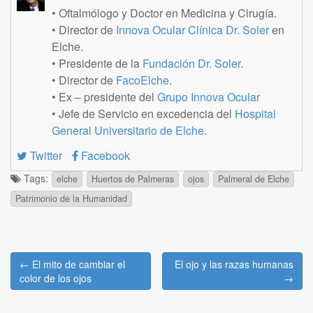
• Oftalmólogo y Doctor en Medicina y Cirugía.
• Director de
Innova Ocular Clínica Dr. Soler
en
Elche.
• Presidente de la
Fundación Dr. Soler
.
• Director de
FacoElche
.
• Ex – presidente del
Grupo Innova Ocular
• Jefe de Servicio en excedencia del
Hospital
General Universitario de Elche
.
Twitter
Facebook
Tags:
elche
Huertos de Palmeras
ojos
Palmeral de Elche
Patrimonio de la Humanidad
Post
← El mito de cambiar el
El ojo y las razas humanas
navigation
color de los ojos
→