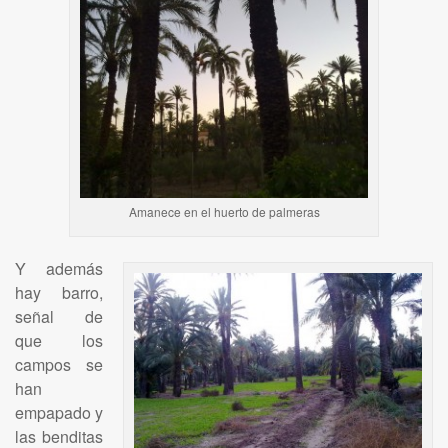
Amanece en el huerto de palmeras
Y además
hay barro,
señal de
que los
campos se
han
empapado y
las benditas