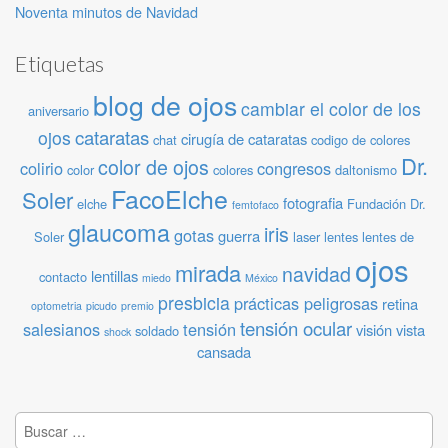
Noventa minutos de Navidad
Etiquetas
blog de ojos
cambiar el color de los
aniversario
cataratas
ojos
cirugía de cataratas
chat
codigo de colores
Dr.
color de ojos
colirio
congresos
color
colores
daltonismo
FacoElche
Soler
fotografia
elche
Fundación Dr.
femtofaco
glaucoma
iris
gotas
guerra
Soler
laser
lentes
lentes de
ojos
mirada
navidad
lentillas
contacto
miedo
México
presbicia
prácticas peligrosas
retina
optometria
picudo
premio
tensión ocular
salesianos
tensión
visión
vista
soldado
shock
cansada
Buscar: